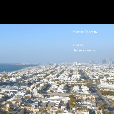
Жилые Проекты
Жилая
Недвижимость
О Нас
СМИ
Контакты
Mortgage