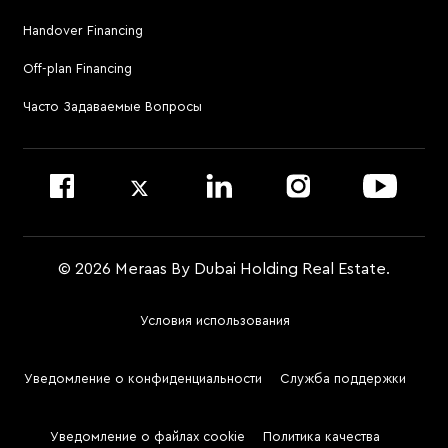
Handover Financing
Для связи с управляющей компанией
Off-plan Financing
Позвонить по номеру 800 MERAAS (800-637227)
Посетить офис управляющей компании
Часто Задаваемые Вопросы
Войти на сайт Dubai Community Management
© 2026 Meraas By Dubai Holding Real Estate.
Условия использования
Footer
Menu
Уведомление о конфиденциальности
Служба поддержки
Two
Уведомление о файлах cookie
Политика качества