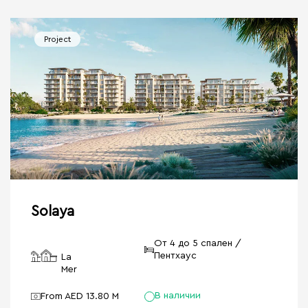
Project
Solaya
От 4 до 5 спален /
Пентхаус
La
Mer
В наличии
From AED 13.80 M