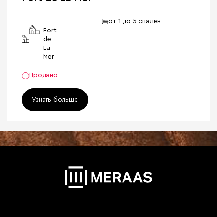
от 1 до 5 спален
Port
de
La
Mer
Продано
Узнать больше