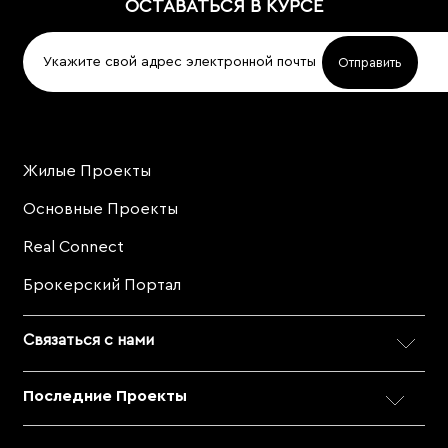
ОСТАВАТЬСЯ В КУРСЕ
Жилые Проекты
Project
Footer
Основные Проекты
Real Connect
Брокерский Портал
Связаться с нами
Последние Проекты
ДЛЯ ПРЯМЫХ ПРОДАЖ
Позвоните по номеру 800 MERAAS (800-637227).
City Walk Crestlane