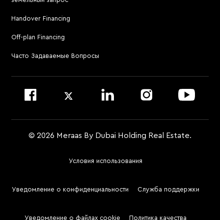
Посетить Meraas Sales Centre в Palm Jumeirah
Atélis at d3
Handover Financing
Для связи с управляющей компанией
Off-plan Financing
Позвонить по номеру 800 MERAAS (800-637227)
Посетить офис управляющей компании
Часто Задаваемые Вопросы
Войти на сайт Dubai Community Management
© 2026 Meraas By Dubai Holding Real Estate.
Условия использования
Footer
Menu
Уведомление о конфиденциальности
Служба поддержки
Two
Уведомление о файлах cookie
Политика качества