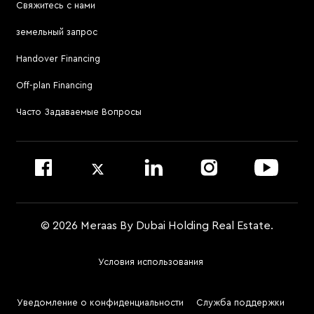
Свяжитесь с нами
Jumeirah Residences Emirates Towers
Посетить онлайн-сервис для брокеров
земельный запрос
Посетить Meraas Sales Centre в Palm Jumeirah
Atélis at d3
Handover Financing
Для связи с управляющей компанией
Off-plan Financing
Позвонить по номеру 800 MERAAS (800-637227)
Посетить офис управляющей компании
Часто Задаваемые Вопросы
Войти на сайт Dubai Community Management
© 2026 Meraas By Dubai Holding Real Estate.
Условия использования
Footer
Menu
Уведомление о конфиденциальности
Служба поддержки
Two