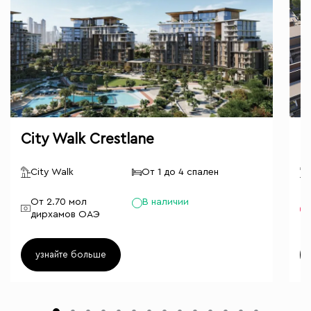
City Walk Crestlane
N
City Walk
От 1 до 4 спален
От 2.70 мол
В наличии
дирхамов ОАЭ
узнайте больше