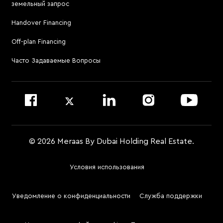
земельный запрос
Посетить Meraas Sales Centre в Palm Jumeirah
Atélis at d3
Handover Financing
Для связи с управляющей компанией
Off-plan Financing
Позвонить по номеру 800 MERAAS (800-637227)
Посетить офис управляющей компании
Часто Задаваемые Вопросы
Войти на сайт Dubai Community Management
© 2026 Meraas By Dubai Holding Real Estate.
Условия использования
Footer
Menu
Уведомление о конфиденциальности
Служба поддержки
Two