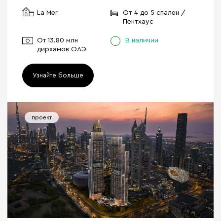
La Mer
От 4 до 5 спален /
Пентхаус
От
13.80 млн
В наличии
дирхамов ОАЭ
Узнайте больше
проект