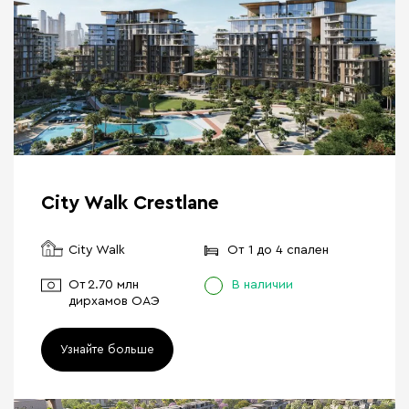
City Walk Crestlane
City Walk
От 1 до 4 спален
От
2.70 млн
В наличии
дирхамов ОАЭ
Узнайте больше