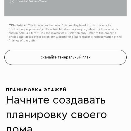
**Disclaimer:
The interior and exterior finishes displayed in this tool\are for
illustrative purposes only. The actual finishes may vary significantly from what is
shown here. All furniture used is also for illustration only. Refer to the project’s
photos and videos available on our website for a more realistic representation of the
finishes of the units.
скачайте генеральный план
ПЛАНИРОВКА ЭТАЖЕЙ
Начните создавать
планировку своего
дома