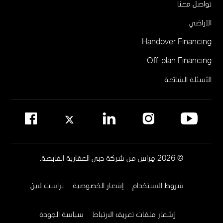
تواصل معنا
جميرا ريزيدنسز أبراج الإمارات
البوابة الإلكترونية للوسطاء
الأراضي
مركز مبيعات مِراس في نخلة جميرا
أتيليس في حي دبي للتصميم
Handover Financing
لإدارة المجتمع
Off-plan Financing
يرجى الاتصال على 800MERAAS (800-637227)
مكتب إدارة المجمع العقاري
الأسئلة الشائعة
مواقع إدارة المجمعات العقارية في دبي
© 2026 مِراس من شركة دبي العقارية القابضة.
شروط الاستخدام
إشعار الخصوصية
تراست لاين
Footer
Menu
إشعار ملفات تعريف الارتباط
سياسة الجودة
Two