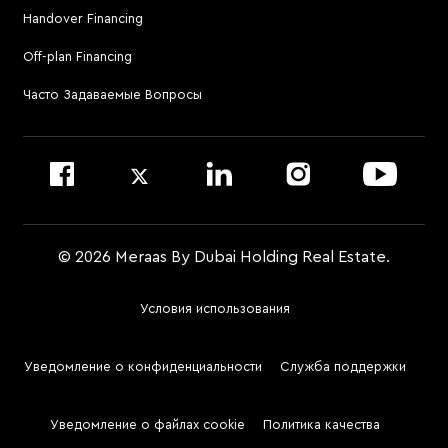
Handover Financing
Для связи с управляющей компанией
Off-plan Financing
Позвонить по номеру 800 MERAAS (800-637227)
Посетить офис управляющей компании
Часто Задаваемые Вопросы
Войти на сайт Dubai Community Management
© 2026 Meraas By Dubai Holding Real Estate.
Условия использования
Footer
Menu
Уведомление о конфиденциальности
Служба поддержки
Two
Уведомление о файлах cookie
Политика качества