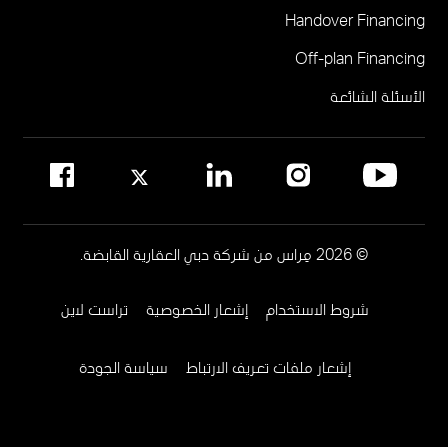
Handover Financing
لإدارة المجتمع
Off-plan Financing
يرجى الاتصال على 800MERAAS (800-637227)
مكتب إدارة المجمع العقاري
الأسئلة الشائعة
مواقع إدارة المجمعات العقارية في دبي
© 2026 مِراس من شركة دبي العقارية القابضة.
شروط الاستخدام
إشعار الخصوصية
تراست لاين
Footer
Menu
إشعار ملفات تعريف الارتباط
سياسة الجودة
Two