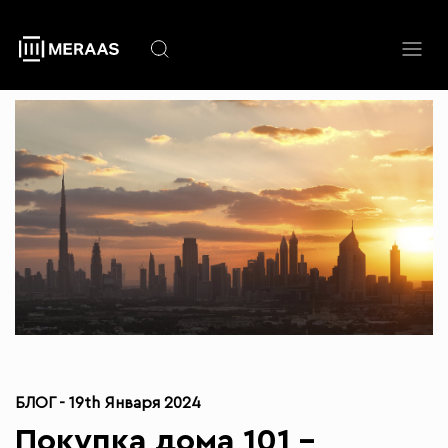
Перейти
к
основному
содержанию
БЛОГ -
19th Января 2024
Покупка дома 101 –