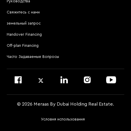
Руководства
Solaya
Позвонить по номеру 600-555589
Свяжитесь с нами
Jumeirah Residences Emirates Towers
Посетить онлайн-сервис для брокеров
земельный запрос
Посетить Meraas Sales Centre в Palm Jumeirah
Atélis at d3
Handover Financing
Для связи с управляющей компанией
Off-plan Financing
Позвонить по номеру 800 MERAAS (800-637227)
Посетить офис управляющей компании
Часто Задаваемые Вопросы
Войти на сайт Dubai Community Management
© 2026 Meraas By Dubai Holding Real Estate.
Условия использования
Footer
Menu