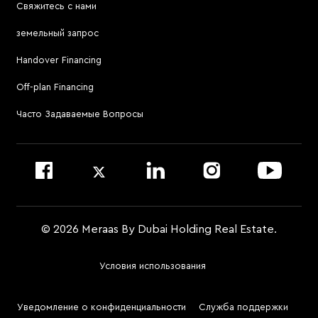
Свяжитесь с нами
Jumeirah Residences Emirates Towers
Посетить онлайн-сервис для брокеров
земельный запрос
Посетить Meraas Sales Centre в Palm Jumeirah
Atélis at d3
Handover Financing
Для связи с управляющей компанией
Off-plan Financing
Позвонить по номеру 800 MERAAS (800-637227)
Посетить офис управляющей компании
Часто Задаваемые Вопросы
Войти на сайт Dubai Community Management
© 2026 Meraas By Dubai Holding Real Estate.
Условия использования
Footer
Menu
Уведомление о конфиденциальности
Служба поддержки
Two