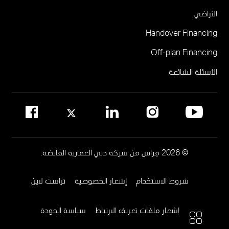
البوابة الإلكترونية للوسطاء
الأراضي
مركز مبيعات مِراس في نخلة جميرا
أتيليس في حي دبي للتصميم
Handover Financing
لإدارة المجتمع
Off-plan Financing
يرجى الاتصال على 800MERAAS (800-637227)
مكتب إدارة المجمع العقاري
الأسئلة الشائعة
مواقع إدارة المجمعات العقارية في دبي
© 2026 مِراس من شركة دبي العقارية القابضة.
شروط الاستخدام
إشعار الخصوصية
تراست لاين
Footer
Menu
إشعار ملفات تعريف الارتباط
سياسة الجودة
Two
المزيد