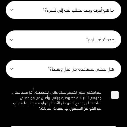
ما هو أقرب وقت تتطلع فيه إلى لشراء؟*
عدد غرف النوم*
هل تحظى بمساعدة من قبل وسيط؟*
بموافقتي على تقديم معلوماتي الشخصية، أُقرّ بمطالعتي
وفهمي لسياسة خصوصية مِراس، وأُعلن عن موافقتي
التامة على جميع الشروط والأحكام الواردة فيها، بما يتوافق
مع القوانين المعمول بها لحماية البيانات.*