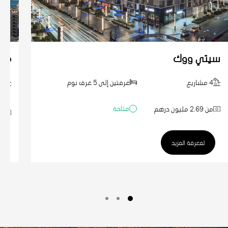
سيتي ووك
مدي
4 مشاريع
غرفتين إلى 5 غرف نوم
4 مشاريع
متاحة
من 2.69 مليون درهم
من 1.53 
لمعرفة المزيد