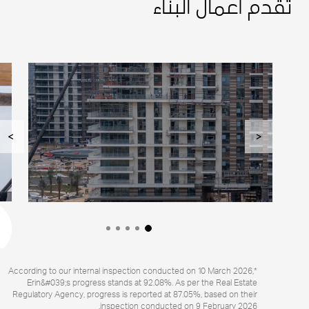
تقدم أعمال البناء
>
<
*According to our internal inspection conducted on 10 March 2026,
Erin&#039;s progress stands at 92.08%. As per the Real Estate
Regulatory Agency, progress is reported at 87.05%, based on their
inspection conducted on 9 February 2026.