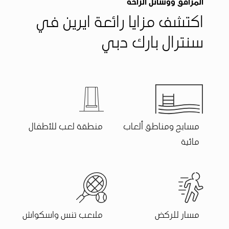
المرافق ووسائل الراحة
اكتشف مزايا رائعة ايرين في
سنترال بارك دبي
مسابح ومناطق ألعاب
منطقة لعب للأطفال
مائية
مسار للركض
ملاعب تنس واسكواش