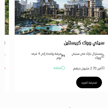
سيتي ووك ﻛرﯾﺳﺗﻠﯾن
ند 
سنترال بارك في سيتي
غرفة واحدة إلى 4 غرف
ند
ووك
نوم
متاحة
من 2.70 مليون درهم
مب
لمعرفة المزيد