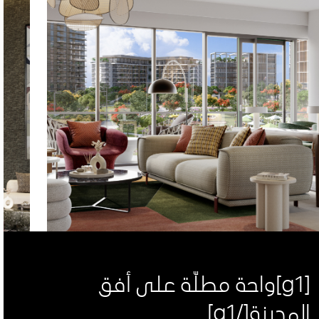
[g1]واحة مطلّة على أفق
المدينة[/g1]