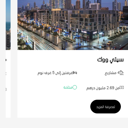
سيتي ووك
مدي
4 مشاريع
غرفتين إلى 5 غرف نوم
4 مشاريع
متاحة
من 2.69 مليون درهم
من 1.53 
لمعرفة المزيد