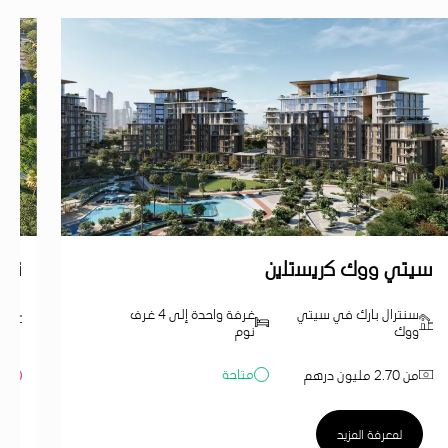
سيتي ووك ﻛرﯾﺳﺗﻠﯾن
ند 
سنترال بارك في سيتي
غرفة واحدة إلى 4 غرف
ند
ووك
نوم
متاحة
من 2.70 مليون درهم
مب
لمعرفة المزيد