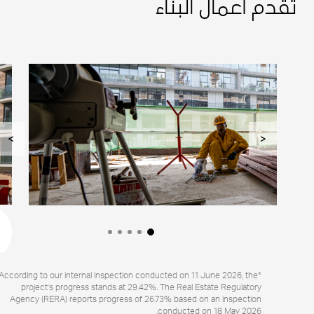
تقدم أعمال البناء
>
<
*According to our internal inspection conducted on 11 June 2026, the
project’s progress stands at 29.42%. The Real Estate Regulatory
Agency (RERA) reports progress of 26.73% based on an inspection
conducted on 18 May 2026.