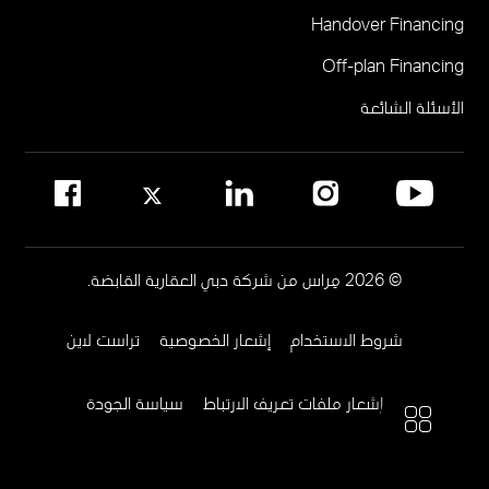
Handover Financing
لإدارة المجتمع
Off-plan Financing
يرجى الاتصال على 800MERAAS (800-637227)
مكتب إدارة المجمع العقاري
الأسئلة الشائعة
مواقع إدارة المجمعات العقارية في دبي
© 2026 مِراس من شركة دبي العقارية القابضة.
شروط الاستخدام
إشعار الخصوصية
تراست لاين
Footer
Menu
إشعار ملفات تعريف الارتباط
سياسة الجودة
Two
المزيد