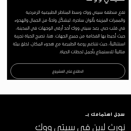
تقع منطقة سيتي ووك وسط المناظر الطبيعية الزمردية
والممرات المزينة بألوان ساحرة، ليشكّل واحةً من الجمال والهدوء
في قلب دبي. يعد سيتي ووك أحد أرقى الوجهات في المدينة،
حيث تُحيط بها الفخامة من جميع الجهات. هنا، تصبح الحياة تجربة
استثنائيةً، حيث تتناغم روعة الطبيعة مع هدوء المكان، لخلق بيئة
مثاليةً للاستمتاع بأجمل لحظات الحياة.
الاطلاع على المشروع
سجل اهتمامك بـ
نورث لاين في سيتي ووك