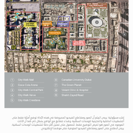
إخلاء مسؤولية: يرجى العِلم أن الصور ومقاطع الفيديو المعروضة في هذه الأداة توضح أمثلة فقط على
التشطيبات الداخلية والخارجية للوحدات السكنية، وقد لا تتطابق مع الواقع بشكل تام. كما أن الأثاث
الموجود في الصور هو لغرض التوضيح فقط. للحصول على تمثيل أكثر دقة لتشطيبات الوحدات السكنية،
يرجى الاطلاع على الصور ومقاطع الفيديو المتوفرة على موقعنا الإلكتروني.