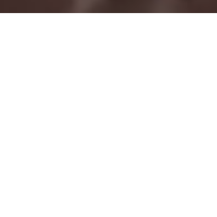
نقدم لكم
ذا إيكرز
كُن جزءاً من جمال الطبيعة الخلابة في ذا إيكرز من مِراس، حيث الفلل
المخصصة المحاطة ببحيرات زرقاء صافية تدعوك للسباحة، وخضرة
مورقة تسر الناظرين، وحدائق طبيعية مصممة بأعلى درجات الإبداع.
كل هذا وأكثر بانتظارك في واحة الفخامة والهدوء في قلب دبي.
يتيح لك هذا الحي السكني الفريد الاستمتاع بالعيش الرغيد مع
العديد من المرافق الخدمية والترفيهية الفاخرة.
يرجى زيارة الموقع الإلكتروني المصغر