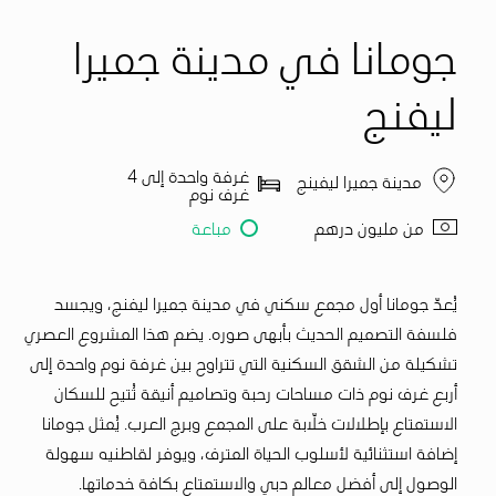
جومانا في مدينة جميرا
ليفنج
غرفة واحدة إلى 4
مدينة جميرا ليفينج
غرف نوم
من مليون درهم
مباعة
يُعدّ جومانا أول مجمع سكني في مدينة جميرا ليفنج، ويجسد
فلسفة التصميم الحديث بأبهى صوره. يضم هذا المشروع العصري
تشكيلة من الشقق السكنية التي تتراوح بين غرفة نوم واحدة إلى
أربع غرف نوم ذات مساحات رحبة وتصاميم أنيقة تُتيح للسكان
الاستمتاع بإطلالات خلّابة على المجمع وبرج العرب. يُمثل جومانا
إضافة استثنائية لأسلوب الحياة المترف، ويوفر لقاطنيه سهولة
الوصول إلى أفضل معالم دبي والاستمتاع بكافة خدماتها.