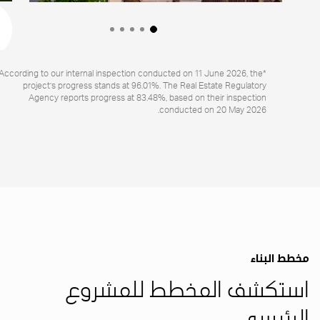
*According to our internal inspection conducted on 11 June 2026, the
project’s progress stands at 96.01%. The Real Estate Regulatory
Agency reports progress at 83.48%, based on their inspection
conducted on 20 May 2026.
مخطط البناء
استكشف المخطط للمشروع
الرئيسي