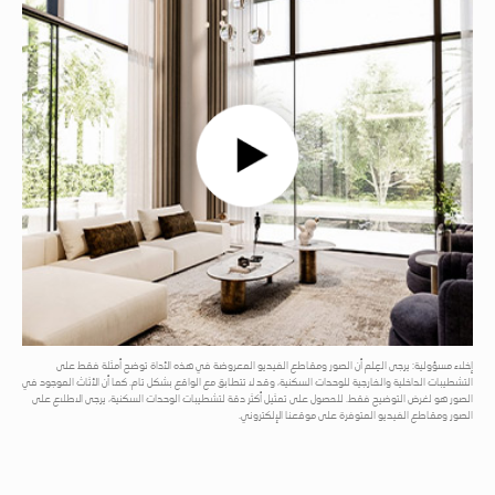
إخلاء مسؤولية: يرجى العِلم أن الصور ومقاطع الفيديو المعروضة في هذه الأداة توضح أمثلة فقط على
التشطيبات الداخلية والخارجية للوحدات السكنية، وقد لا تتطابق مع الواقع بشكل تام. كما أن الأثاث الموجود في
الصور هو لغرض التوضيح فقط. للحصول على تمثيل أكثر دقة لتشطيبات الوحدات السكنية، يرجى الاطلاع على
الصور ومقاطع الفيديو المتوفرة على موقعنا الإلكتروني.