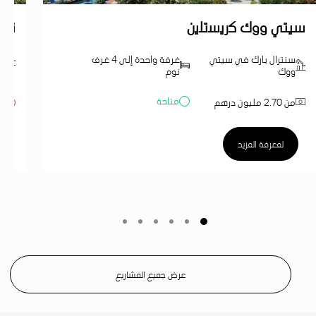
سيتي ووك ﻛرﯾﺳﺗﻠﯾن
ند 
سنترال بارك في سيتي
غرفة واحدة إلى 4 غرف
ند
ووك
نوم
متاحة
من 2.70 مليون درهم
مب
لمعرفة المزيد
عرض جميع المشاريع