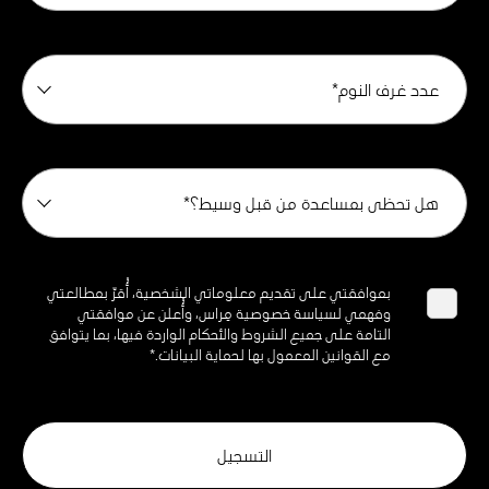
عدد غرف النوم*
هل تحظى بمساعدة من قبل وسيط؟*
بموافقتي على تقديم معلوماتي الشخصية، أُقرّ بمطالعتي
وفهمي لسياسة خصوصية مِراس، وأُعلن عن موافقتي
التامة على جميع الشروط والأحكام الواردة فيها، بما يتوافق
مع القوانين المعمول بها لحماية البيانات.*