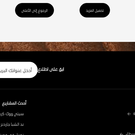
تحميل المزيد
الرجوع إلى الأعلى
ابق على اطلاع
أحدث المشاريع
سيتي ووك ﻛرﯾﺳ
ند الشبا جاردنز
وسطاء
نوريل في مدينة