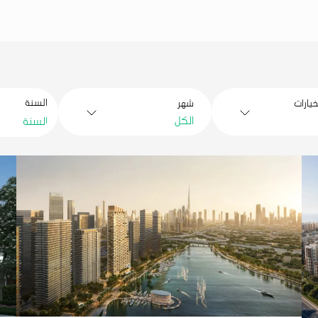
السنة
يارات
شهر
بحث
الكل