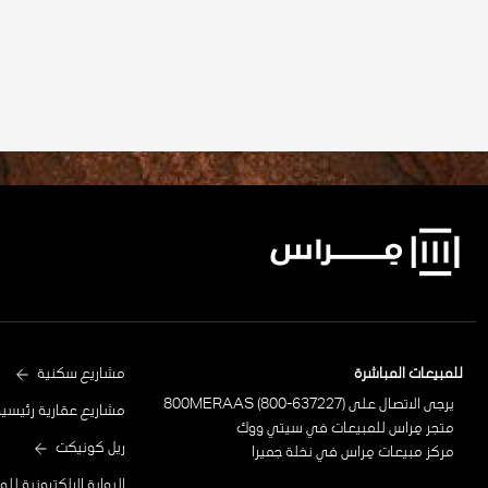
Project
للمبيعات المباشرة
مشاريع سكنية
يرجى الاتصال على 800MERAAS (800-637227)
Footer
مشاريع عقارية رئيسية
متجر مِراس للمبيعات في سيتي ووك
ريل كونيكت
مركز مبيعات مِراس في نخلة جميرا
البوابة الإلكترونية لل