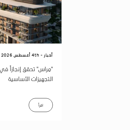
أخبار
4th أغسطس 2026
"مِراس" تحقق إنجازاً ف
التجهيزات الأساسية
اﻗﺮأ