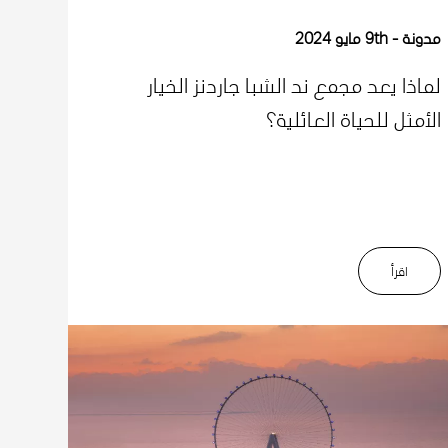
مدونة
9th مايو 2024
لماذا يعد مجمع ند الشبا جاردنز الخيار
الأمثل للحياة العائلية؟
اﻗﺮأ