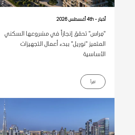
أخبار
4th أغسطس 2026
"مِراس" تحقق إنجازاً في مشروعها السكني
المتميز "نوريل" ببدء أعمال التجهيزات
الأساسية
اﻗﺮأ