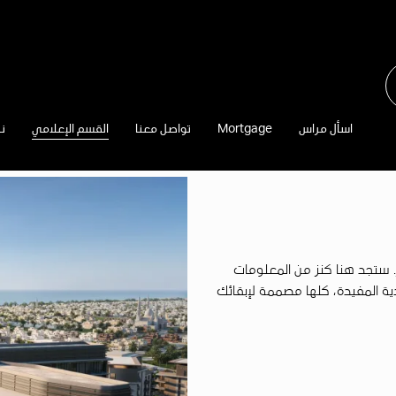
اسأل مراس
Mortgage
تواصل معنا
القسم الإعلامي
نب
ر. ستجد هنا كنز من المعلومات
دية المفيدة، كلها مصممة لإبقائك