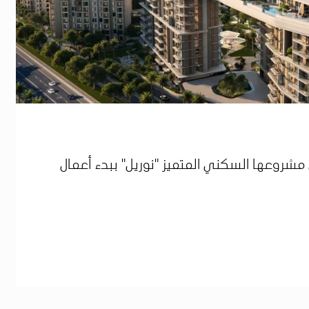
ي مشروعها السكني المتميز "نوريل" ببدء أعمال