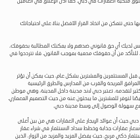
روض المذهلة التي يقدمها المطورون إلى جانب خطط الدفع المرنة، يشكل المستثمرون الأجانب 20% من سوق ملكية العقارات في دبي. كما أدى الإغلاق في العامين
 حتى تتمكن من اتخاذ القرار الأفضل بناءً على احتياجاتك
 ليس لديك أي حق قانوني ضدهم ولا يمكنك المطالبة بحقوقك.
تأكد من أن حقوقك محمية بموجب القانون. فلا تترددوا في
من قبل المستثمرين والمشترين بشكل عام، حيث يمكن أن تؤثر
لمرافق المريحة والقرب من المدارس والطرق الرئيسية
ثير لتقدمه. تعتبر دبي لاند مدينة داخل المدينة، وهي موطن
صًا لتوفر للمشترين ما يبحثون عنه من حيث التصميم المعماري.
في دبي حيث أن عوائد الإيجار على العقارات هي من بين أعلى
ون للقيام باستثمار ثابت بأسعار عقارات جذابة وخطط سداد الاستثمار في شراء عقار
ائد إيجارية كبيرة من خلال استثمار ذكي مربح، حيث يفضل المزيد والمزيد من الزوار، الذين