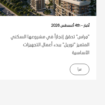
أخبار
4th أغسطس 2026
"مِراس" تحقق إنجازاً في مشروعها السكني
المتميز "نوريل" ببدء أعمال التجهيزات
الأساسية
اﻗﺮأ