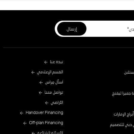
Footer
نبذة عنا
Menu
القسم الإعلامي
ﺗﻠﯾن
اسأل مِراس
One
تواصل معنا
 جميرا ليفنج
الأراضي
Handover Financing
براج الإمارات
Off-plan Financing
 دبي للتصميم
الأسئلة الشائعة