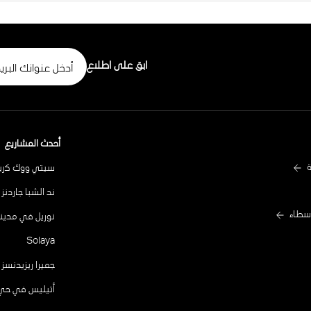
ابق على اطلاع
أحدث المشاريع
سيتي ووك ﻛرﯾﺳ
ند الشبا جاردنز
وسطاء
نوريل في مدينة
Solaya
جميرا ريزيدنسز أ
أتيليس في حي