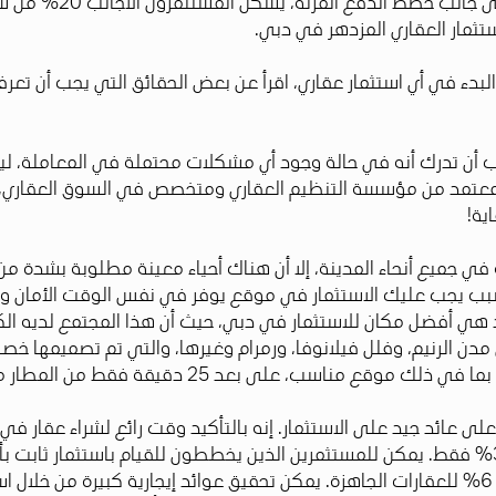
وضعتها الحكومة، والع
دء في أي استثمار عقاري، اقرأ عن بعض الحقائق التي يجب أن تعرفها
يجب أن تدرك أنه في حالة وجود أي مشكلات محتملة في المعاملة،
تمد من مؤسسة التنظيم العقاري ومتخصص في السوق العقاري، لل
ية!
رية في جميع أنحاء المدينة، إلا أن هناك أحياء معينة مطلوبة بشدة 
السبب يجب عليك الاستثمار في موقع يوفر في نفس الوقت الأمان وا
د هي أفضل مكان للاستثمار في دبي، حيث أن هذا المجتمع لديه الك
دن الرنيم، وفلل فيلانوفا، ورمرام وغيرها، والتي تم تصميمها خصي
2 دقيقة فقط من المطار مع سهولة الوصول إلى وسط مدينة دبي.
ل على عائد جيد على الاستثمار. إنه بالتأكيد وقت رائع لشراء عقار 
المعدلات في العالم، حيث تصل إلى 10%، بينما في لندن تبلغ 3% فقط. يمكن للمستثمرين الذين يخطط
للتأجير في دبي والحصول على عائد استثمار يتراوح بين 5% إلى 6% للعقارات الجاهزة. يمكن تحقيق عو