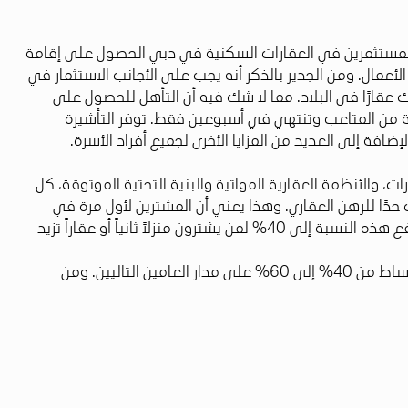
ان المستثمرين في العقارات السكنية في دبي الحصول على إقامة
 سنوات إلى جذب المزيد من المستثمرين ورواد الأعمال. ومن الجدير بالذكر أنه يجب على الأجانب الاستثمار في
 الاحتفاظ بالتأشيرة لمدة 10 سنوات طالما أن المستثمر يمتلك عقارًا في البلاد. مما لا شك فيه أن التأهل للحصول على
الية من المتاعب وتنتهي في أسبوعين فقط. توفر التأشيرة
 إلى العديد من المزايا الأخرى لجميع أفراد الأسرة.
، والأنظمة العقارية المواتية والبنية التحتية الموثوقة، كل
 حدًا للرهن العقاري. وهذا يعني أن المشترين لأول مرة في
دولة الإمارات العربية المتحدة يمكنهم حاليًا الاستمتاع بحد أقصى للرهن العقاري بنسبة 80%، مع حد أدنى للإيداع يبلغ 20%. وترتفع هذه النسبة إلى 40% لمن يشترون منزلاً ثانياً أو عقاراً تزيد
هناك طريقة أخرى جيدة لتأمين الوحدة وهي شراء عقار على الخارطة، والذي يسمح بدفعة مقدمة أقل تصل إلى 10% فقط، مع أقساط من 40% إلى 60% على مدار العامين التاليين. ومن