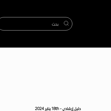
تجاوز
إلى
المحتوى
الرئيسي
دليل إرشادي -
18th يناير 2024