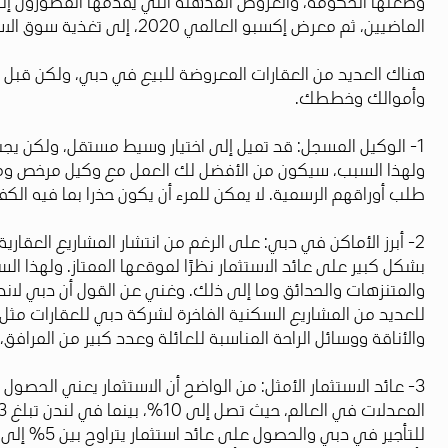
الماضيين، ثم معرض إكسبو العالمي 2020، إلى تغذية سوق الاستثمار العقاري المزدهر في دبي.
هناك العديد من العقارات المعروضة للبيع في دبي، ولكن قبل الب
وأموالك وخططك.
1- الوكيل المسجل: قد تميل إلى اختيار وسيط مستقل، ولكن 
ولهذا السبب، سيكون من الأفضل لك العمل مع وكيل مرخص ومع
طلب أوراقهم الرسمية. لا يمكن للمرء أن يكون حذرا بما فيه الكفا
2- أبرز الأماكن في دبي: على الرغم من انتشار المشاريع العقا
بشكل كبير على عائد الاستثمار نظرًا لموقعها الممتاز. ولهذا 
والمتنزهات والحدائق وما إلى ذلك. وغني عن القول أن دبي لان
للعديد من المشاريع السكنية الفاخرة لشركة دبي للعقارات مثل م
والأناقة ووسائل الراحة المناسبة للعائلة وعدد كبير من المرافق، بما في ذلك موقع مناسب، على بعد 5
3- عائد الاستثمار الأمثل: من الواضح أن الاستثمار يعني الحصو