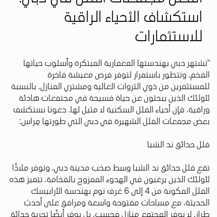
استكشاف الأحياء الراقية
للاستثمارات
"تشتهر دبي بهندستها المعمارية المبتكرة وأسلوب حياتها
الفخم، وتتطور باستمرار لتوفر فرص معيشة فاخرة
للمستثمرين من ذوي الثروات العالية ومشتري المنازل. بالنسبة
لأولئك الذين يبحثون عن حياة فسيحة في مجتمعات هادئة
وراقية، فإن أحياء الفلل السكنية لا مثيل لها. دعونا نستكشف
بعض مجمعات الفلل الشهيرة في دبي التي طورتها مِراس:
فلل حدائق ند الشبا
تقع فلل حدائق ند الشبا وسط صخب مدينة دبي، وتوفر ملاذًا
لأولئك الذين يرغبون في الهدوء الممزوج بالفخامة. تتميز هذه
الفلل المكونة من 4 إلى 6 غرف نوم بهندسة الأرابيسك
الحديثة، مع مساحات مفتوحة واسعة ومرافق على أحدث
طراز. لا يوفر المجتمع منازل فحسب، بل يوفر أيضًا تجربة حدائق