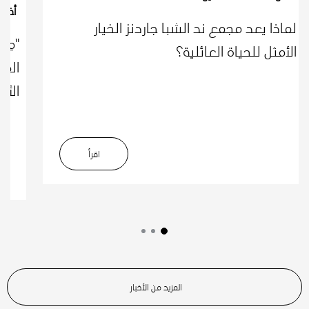
أخبار
لماذا يعد مجمع ند الشبا جاردنز الخيار
"مِر
الأمثل للحياة العائلية؟
المت
الأس
اﻗﺮأ
المزيد من الأخبار