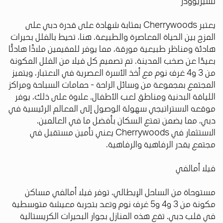
تشيريوودز
يعتبر Cherrywoods بمثابة شهادة على قدرة دبي على
المزج بين الحياة المعاصرة والطبيعة. هنا، تحيط بالفلل بحيرات
هادئة ومناظر طبيعية مورقة، مما يوفر للمقيمين ملاذًا هادئًا
بعيدًا عن صخب المدينة. تم تصميم كل فيلا من الفلل المكونة
من 3 و4 غرف نوم مع أخذ الأسرة العصرية في الاعتبار، ويتميز
المجتمع بمجموعة من وسائل الراحة - حمامات السباحة ومراكز
اللياقة البدنية ومناطق لعب الأطفال. علاوة على ذلك، يوفر
موقعه الاستراتيجي سهولة الوصول إلى المعالم الرئيسية في
دبي، مما يضمن تمتع السكان بأفضل ما في العالمين.
الاستثمار في Cherrywoods يعني تأمين مستقبل في
مجتمع يقدر الرفاهية والرفاهية.
فيلا أمالفي
مستوحاة من الساحل الإيطالي، توفر فيلا أمالفي مساكن
مكونة من 3 و4 و5 غرف نوم وتعد بتجربة معيشة متوسطية
في قلب دبي. تقع هذه المنازل بجوار البحيرات الكريستالية