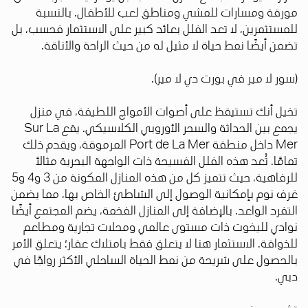
مورقة ومسارات للمشي ومناطق لعب للأطفال. بالنسبة
للمستثمرين، لا تعد الفلل بعائد كبير على الاستثمار فحسب، بل
تضمن أيضًا نمط حياة لا مثيل له من حيث الراحة والأناقة.
(سور لا مير في بورت دي لا مير).
تخيل أنك تستيقظ على أصوات الأمواج اللطيفة، في منزل
يجمع بين الحداثة والسحر الأوروبي الكلاسيكي. يقع Sur La
Mer داخل منطقة Port de La Mer المرموقة، ويقدم ذلك
تمامًا. تُعد هذه الفلل الفسيحة ذات الواجهة البحرية مثالاً
للرفاهية، حيث تتميز كل من هذه المنازل المكونة من 3 و4 و5
غرف نوم بإمكانية الوصول إلى الشاطئ الخاص بها، مما يضمن
التفرد الواعد. بالإضافة إلى المنازل الفخمة، يضم المجتمع أيضًا
نوادي لليخوت ذات مستوى عالمي ومحلات تجارية ومطاعم
للذواقة. الاستثمار هنا لا يتعلق فقط بامتلاك عقار؛ يتعلق الأمر
بالحصول على شريحة من نمط الحياة الساحلي الأكثر رواجًا في
دبي.