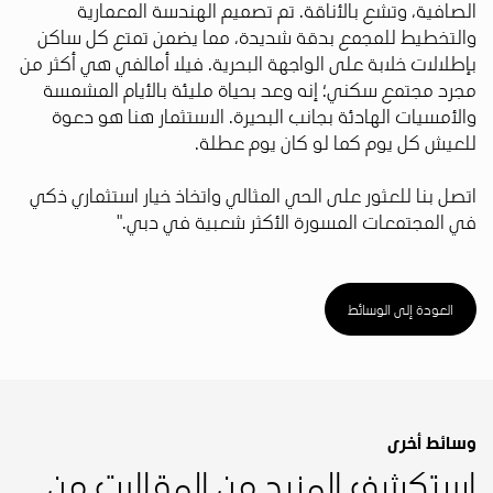
الصافية، وتشع بالأناقة. تم تصميم الهندسة المعمارية
والتخطيط للمجمع بدقة شديدة، مما يضمن تمتع كل ساكن
بإطلالات خلابة على الواجهة البحرية. فيلا أمالفي هي أكثر من
مجرد مجتمع سكني؛ إنه وعد بحياة مليئة بالأيام المشمسة
والأمسيات الهادئة بجانب البحيرة. الاستثمار هنا هو دعوة
للعيش كل يوم كما لو كان يوم عطلة.
اتصل بنا للعثور على الحي المثالي واتخاذ خيار استثماري ذكي
في المجتمعات المسورة الأكثر شعبية في دبي."
العودة إلى الوسائط
وسائط أخرى
استكشف المزيد من المقالات من