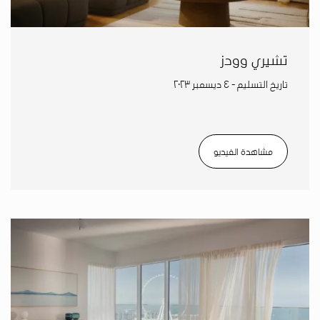
تشيري وودز
تاريخ التسليم - ٤ ديسمبر ٢٠٢٣
مشاهدة الفيديو