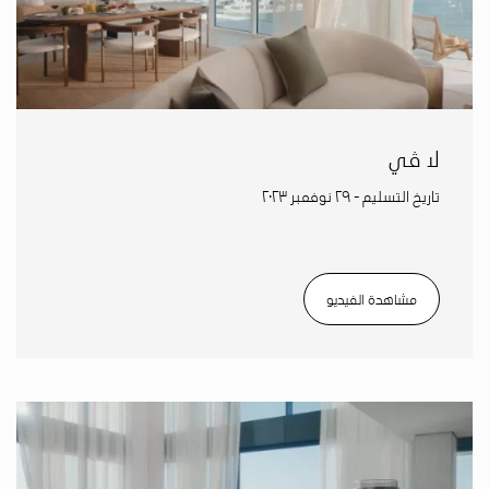
لا ڤي
تاريخ التسليم - ٢٩ نوفمبر ٢٠٢٣
مشاهدة الفيديو