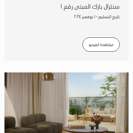
سنترال بارك المبنى رقم ١
تاريخ التسليم - ١ نوفمبر ٢٠٢٤
مشاهدة الفيديو