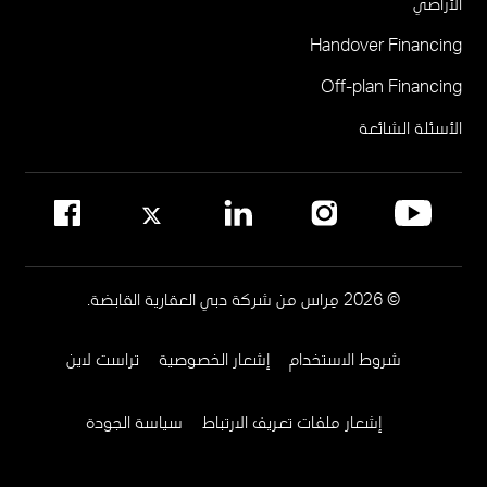
الأراضي
مركز مبيعات مِراس في نخلة جميرا
أتيليس في حي دبي للتصميم
Handover Financing
لإدارة المجتمع
Off-plan Financing
يرجى الاتصال على 800MERAAS (800-637227)
مكتب إدارة المجمع العقاري
الأسئلة الشائعة
مواقع إدارة المجمعات العقارية في دبي
© 2026 مِراس من شركة دبي العقارية القابضة.
شروط الاستخدام
إشعار الخصوصية
تراست لاين
Footer
Menu
إشعار ملفات تعريف الارتباط
سياسة الجودة
Two