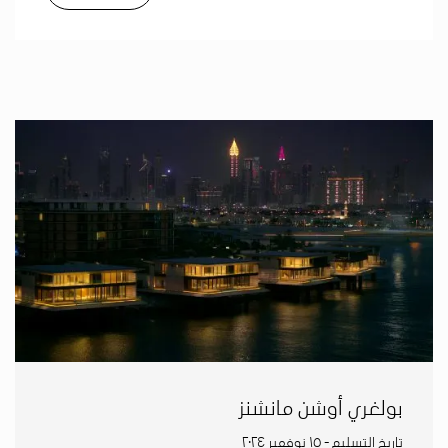
بولغري أوشن مانشنز
تاريخ التسليم - ١٥ نوفمبر ٢٠٢٤