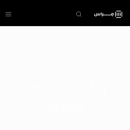
تجاوز
إلى
المحتوى
الرئيسي
حياة ليست كما
سِواها