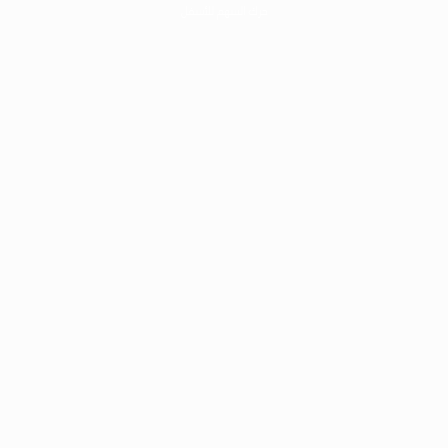
حرك السهم للأسفل