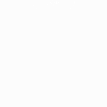
ﺗﻌﻠﻢ أﻛﺜﺮ